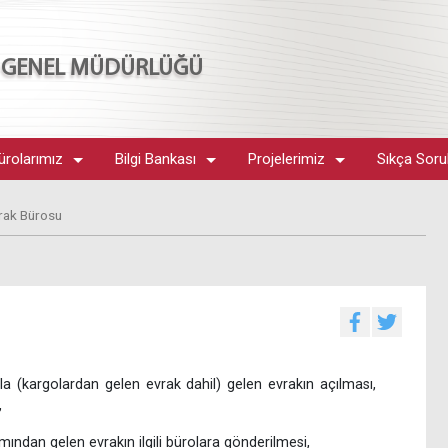
İ GENEL MÜDÜRLÜĞÜ
ürolarımız
Bilgi Bankası
Projelerimiz
Sıkça Soru
vrak Bürosu
 (kargolardan gelen evrak dahil) gelen evrakın açılması,
,
mından gelen evrakın ilgili bürolara gönderilmesi,