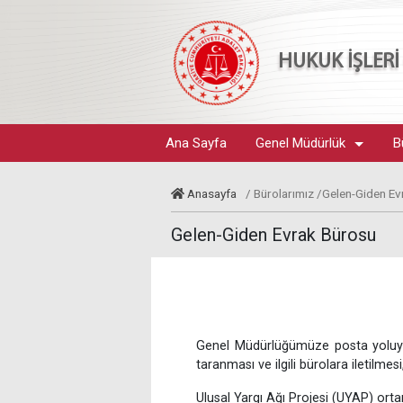
HUKUK İŞLER
Ana Sayfa
Genel Müdürlük
B
Anasayfa
/ Bürolarımız /Gelen-Giden E
Gelen-Giden Evrak Bürosu
Genel Müdürlüğümüze posta yoluyla
taranması ve ilgili bürolara iletilmesi
Ulusal Yargı Ağı Projesi (UYAP) orta