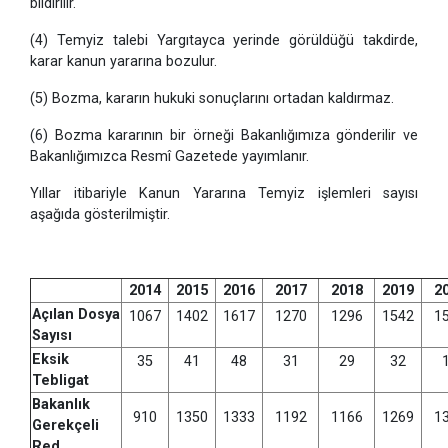
bildirilir.
(4) Temyiz talebi Yargıtayca yerinde görüldüğü takdirde,
karar kanun yararına bozulur.
(5) Bozma, kararın hukuki sonuçlarını ortadan kaldırmaz.
(6) Bozma kararının bir örneği Bakanlığımıza gönderilir ve
Bakanlığımızca Resmî Gazetede yayımlanır.
Yıllar itibariyle Kanun Yararına Temyiz işlemleri sayısı
aşağıda gösterilmiştir.
2014
2015
2016
2017
2018
2019
2
Açılan Dosya
1067
1402
1617
1270
1296
1542
1
Sayısı
Eksik
35
41
48
31
29
32
Tebligat
Bakanlık
910
1350
1333
1192
1166
1269
1
Gerekçeli
Red